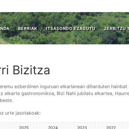
ENDA
BERRIAK
ITSASONDO EZAGUTU
ZERBITZU 
ri Bizitza
 eremu ezberdinen inguruan elkarlanean diharduten hainbat ta
tz elkarte gastronomikoa, Bizi Nahi jubilatu elkartea, Haur
beste.
tez urte jasotakoak:
2025
2024
2023
2022