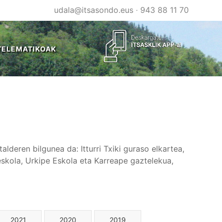
udala@itsasondo.eus
·
943 88 11 70
TELEMATIKOAK
lderen bilgunea da: Itturri Txiki guraso elkartea,
reskola, Urkipe Eskola eta Karreape gaztelekua,
2021
2020
2019