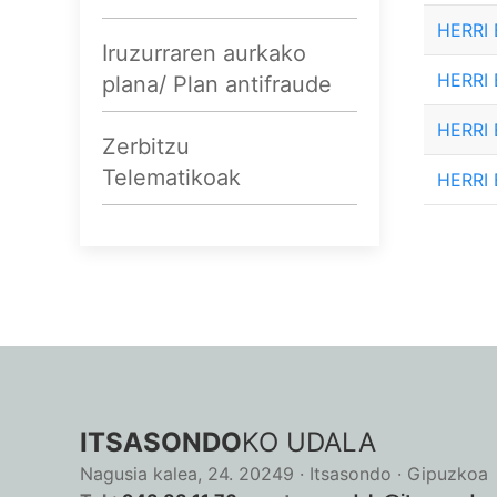
HERRI
Iruzurraren aurkako
HERRI
plana/ Plan antifraude
HERRI
Zerbitzu
Telematikoak
HERRI
ITSASONDO
KO UDALA
Nagusia kalea, 24. 20249 · Itsasondo · Gipuzkoa