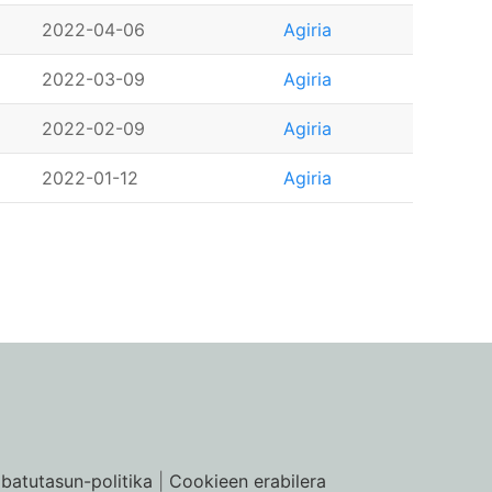
2022-04-06
Agiria
2022-03-09
Agiria
2022-02-09
Agiria
2022-01-12
Agiria
ibatutasun-politika
|
Cookieen erabilera