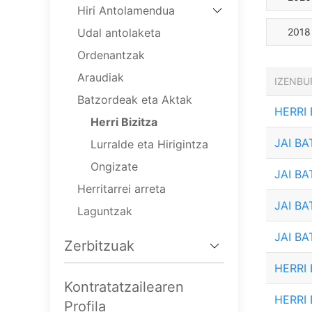
Hiri Antolamendua
Udal antolaketa
2018
Ordenantzak
Araudiak
IZENBU
Batzordeak eta Aktak
HERRI
Herri Bizitza
JAI B
Lurralde eta Hirigintza
Ongizate
JAI B
Herritarrei arreta
JAI B
Laguntzak
JAI B
Zerbitzuak
HERRI
Kontratatzailearen
HERRI
Profila