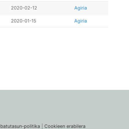
2020-02-12
Agiria
2020-01-15
Agiria
ibatutasun-politika
|
Cookieen erabilera