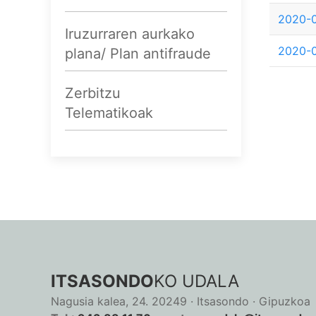
2020-0
Iruzurraren aurkako
2020-0
plana/ Plan antifraude
Zerbitzu
Telematikoak
ITSASONDO
KO UDALA
Nagusia kalea, 24. 20249 · Itsasondo · Gipuzkoa