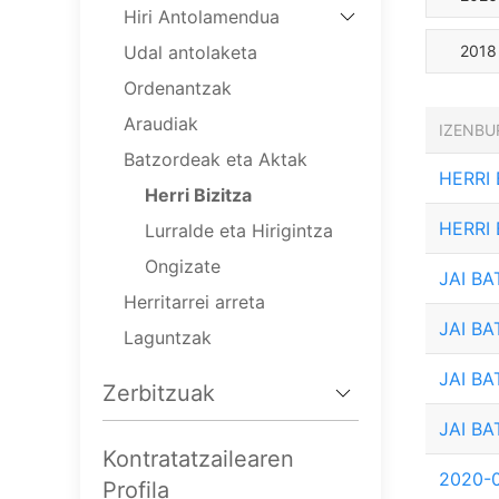
Hiri Antolamendua
Udal antolaketa
2018
Ordenantzak
Araudiak
IZENBU
Batzordeak eta Aktak
HERRI
Herri Bizitza
HERRI
Lurralde eta Hirigintza
Ongizate
JAI B
Herritarrei arreta
JAI B
Laguntzak
JAI B
Zerbitzuak
JAI B
Kontratatzailearen
2020-0
Profila