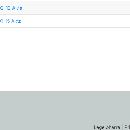
2-12 Akta
1-15 Akta
Lege oharra
|
Pr