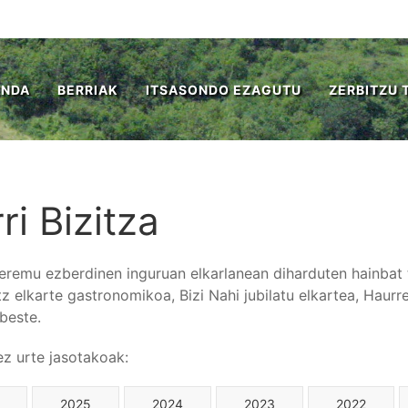
ENDA
BERRIAK
ITSASONDO EZAGUTU
ZERBITZU 
ri Bizitza
 eremu ezberdinen inguruan elkarlanean diharduten hainbat ta
tz elkarte gastronomikoa, Bizi Nahi jubilatu elkartea, Haur
beste.
tez urte jasotakoak:
2025
2024
2023
2022