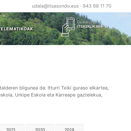
udala@itsasondo.eus
·
943 88 11 70
TELEMATIKOAK
lderen bilgunea da: Itturri Txiki guraso elkartea,
reskola, Urkipe Eskola eta Karreape gaztelekua,
2021
2020
2019