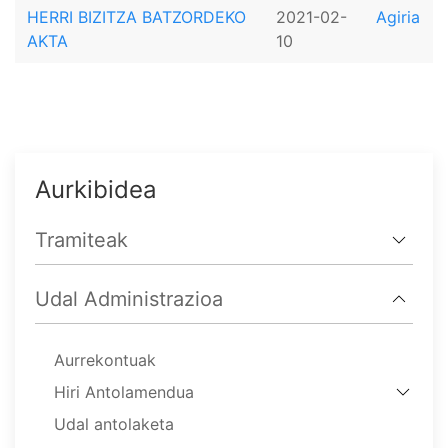
HERRI BIZITZA BATZORDEKO
2021-02-
Agiria
AKTA
10
Aurkibidea
Tramiteak
Udal Administrazioa
Aurrekontuak
Hiri Antolamendua
Udal antolaketa