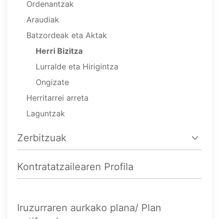
Ordenantzak
Araudiak
Batzordeak eta Aktak
Herri Bizitza
Lurralde eta Hirigintza
Ongizate
Herritarrei arreta
Laguntzak
Zerbitzuak
Kontratatzailearen Profila
Iruzurraren aurkako plana/ Plan