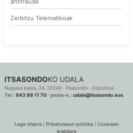
antifraude
Zerbitzu Telematikoak
ITSASONDO
KO UDALA
Nagusia kalea, 24. 20249 · Itsasondo · Gipuzkoa
Tel.:
943 88 11 70
· posta-e.:
udala@itsasondo.eus
Lege oharra
|
Pribatutasun-politika
|
Cookieen
erabilera