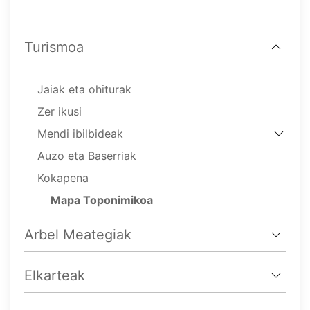
Turismoa
Jaiak eta ohiturak
Zer ikusi
Mendi ibilbideak
Auzo eta Baserriak
Kokapena
Mapa Toponimikoa
Arbel Meategiak
Elkarteak