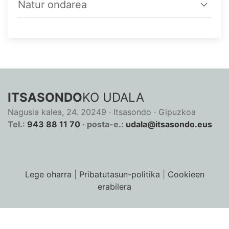
Natur ondarea
ITSASONDO
KO UDALA
Nagusia kalea, 24. 20249 · Itsasondo · Gipuzkoa
Tel.:
943 88 11 70
· posta-e.:
udala@itsasondo.eus
Lege oharra
|
Pribatutasun-politika
|
Cookieen
erabilera