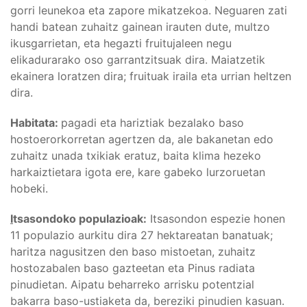
gorri leunekoa eta zapore mikatzekoa. Neguaren zati
handi batean zuhaitz gainean irauten dute, multzo
ikusgarrietan, eta hegazti fruitujaleen negu
elikadurarako oso garrantzitsuak dira. Maiatzetik
ekainera loratzen dira; fruituak iraila eta urrian heltzen
dira.
Habitata:
pagadi eta hariztiak bezalako baso
hostoerorkorretan agertzen da, ale bakanetan edo
zuhaitz unada txikiak eratuz, baita klima hezeko
harkaiztietara igota ere, kare gabeko lurzoruetan
hobeki.
I
tsasondoko populazioak:
Itsasondon espezie honen
11 populazio aurkitu dira 27 hektareatan banatuak;
haritza nagusitzen den baso mistoetan, zuhaitz
hostozabalen baso gazteetan eta Pinus radiata
pinudietan. Aipatu beharreko arrisku potentzial
bakarra baso-ustiaketa da, bereziki pinudien kasuan.