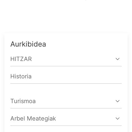
Aurkibidea
HITZAR
Historia
Turismoa
Arbel Meategiak