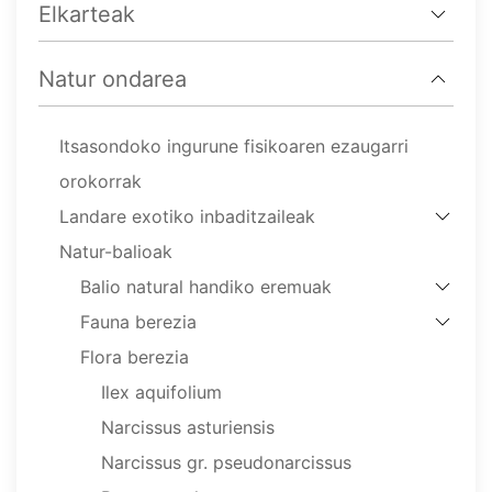
Elkarteak
Natur ondarea
Itsasondoko ingurune fisikoaren ezaugarri
orokorrak
Landare exotiko inbaditzaileak
Natur-balioak
Balio natural handiko eremuak
Fauna berezia
Flora berezia
Ilex aquifolium
Narcissus asturiensis
Narcissus gr. pseudonarcissus