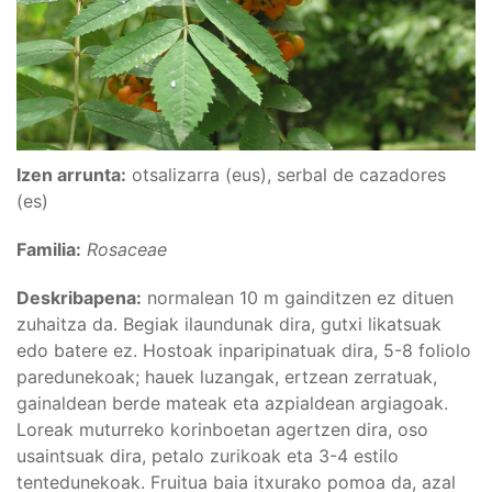
Izen arrunta:
otsalizarra (eus), serbal de cazadores
(es)
Familia:
Rosaceae
Deskribapena:
normalean 10 m gainditzen ez dituen
zuhaitza da. Begiak ilaundunak dira, gutxi likatsuak
edo batere ez. Hostoak inparipinatuak dira, 5-8 foliolo
paredunekoak; hauek luzangak, ertzean zerratuak,
gainaldean berde mateak eta azpialdean argiagoak.
Loreak muturreko korinboetan agertzen dira, oso
usaintsuak dira, petalo zurikoak eta 3-4 estilo
tentedunekoak. Fruitua baia itxurako pomoa da, azal