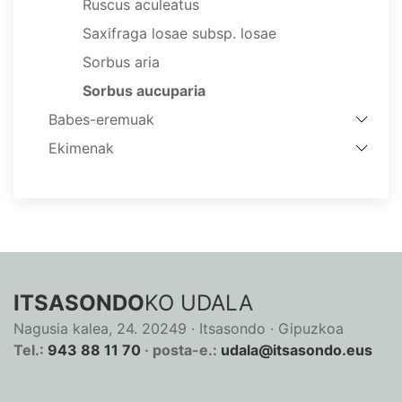
Ruscus aculeatus
Saxifraga losae subsp. losae
Sorbus aria
Sorbus aucuparia
Babes-eremuak
Ekimenak
ITSASONDO
KO UDALA
Nagusia kalea, 24. 20249 · Itsasondo · Gipuzkoa
Tel.:
943 88 11 70
· posta-e.:
udala@itsasondo.eus