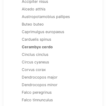
Accipiter nisus
Alcedo atthis
Austropotamobius pallipes
Buteo buteo
Caprimulgus europaeus
Carduelis spinus
Cerambyx cerdo
Cinclus cinclus
Circus cyaneus
Corvus corax
Dendrocopos major
Dendrocopos minor
Falco peregrinus
Falco tinnunculus