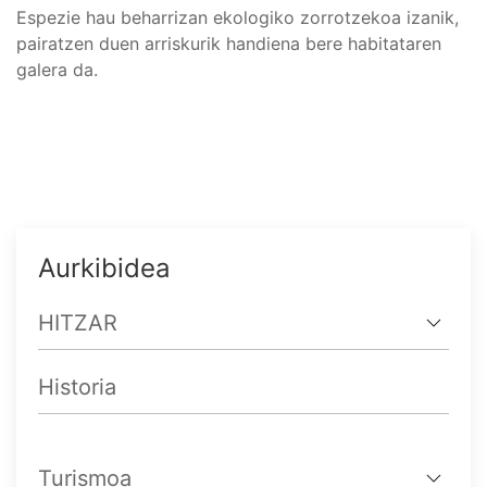
Espezie hau beharrizan ekologiko zorrotzekoa izanik,
pairatzen duen arriskurik handiena bere habitataren
galera da.
Aurkibidea
HITZAR
Historia
Turismoa