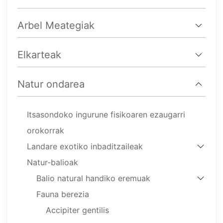
Arbel Meategiak
Elkarteak
Natur ondarea
Itsasondoko ingurune fisikoaren ezaugarri
orokorrak
Landare exotiko inbaditzaileak
Natur-balioak
Balio natural handiko eremuak
Fauna berezia
Accipiter gentilis