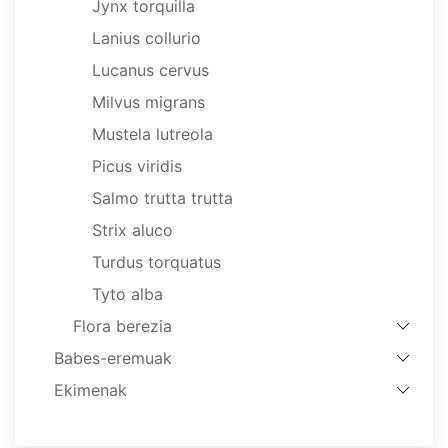
Jynx torquilla
Lanius collurio
Lucanus cervus
Milvus migrans
Mustela lutreola
Picus viridis
Salmo trutta trutta
Strix aluco
Turdus torquatus
Tyto alba
Flora berezia
Babes-eremuak
Ekimenak