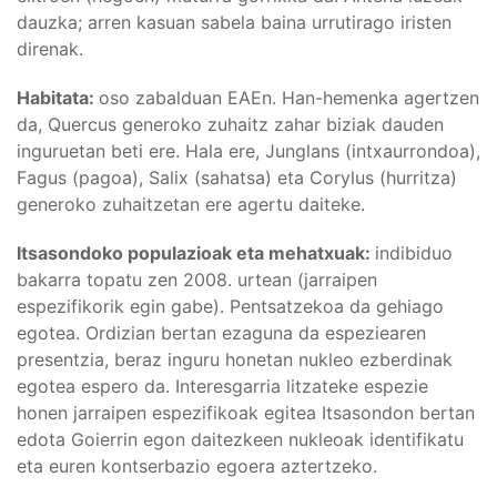
dauzka; arren kasuan sabela baina urrutirago iristen
direnak.
Habitata:
oso zabalduan EAEn. Han-hemenka agertzen
da, Quercus generoko zuhaitz zahar biziak dauden
inguruetan beti ere. Hala ere, Junglans (intxaurrondoa),
Fagus (pagoa), Salix (sahatsa) eta Corylus (hurritza)
generoko zuhaitzetan ere agertu daiteke.
Itsasondoko populazioak eta mehatxuak:
indibiduo
bakarra topatu zen 2008. urtean (jarraipen
espezifikorik egin gabe). Pentsatzekoa da gehiago
egotea. Ordizian bertan ezaguna da espeziearen
presentzia, beraz inguru honetan nukleo ezberdinak
egotea espero da. Interesgarria litzateke espezie
honen jarraipen espezifikoak egitea Itsasondon bertan
edota Goierrin egon daitezkeen nukleoak identifikatu
eta euren kontserbazio egoera aztertzeko.