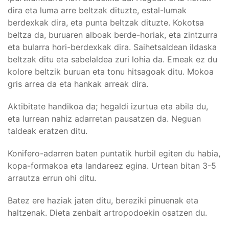
dira eta luma arre beltzak dituzte, estal-lumak
berdexkak dira, eta punta beltzak dituzte. Kokotsa
beltza da, buruaren alboak berde-horiak, eta zintzurra
eta bularra hori-berdexkak dira. Saihetsaldean ildaska
beltzak ditu eta sabelaldea zuri lohia da. Emeak ez du
kolore beltzik buruan eta tonu hitsagoak ditu. Mokoa
gris arrea da eta hankak arreak dira.
Aktibitate handikoa da; hegaldi izurtua eta abila du,
eta lurrean nahiz adarretan pausatzen da. Neguan
taldeak eratzen ditu.
Konifero-adarren baten puntatik hurbil egiten du habia,
kopa-formakoa eta landareez egina. Urtean bitan 3-5
arrautza errun ohi ditu.
Batez ere haziak jaten ditu, bereziki pinuenak eta
haltzenak. Dieta zenbait artropodoekin osatzen du.