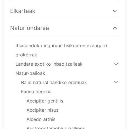
Elkarteak
Natur ondarea
Itsasondoko ingurune fisikoaren ezaugarri
orokorrak
Landare exotiko inbaditzaileak
Natur-balioak
Balio natural handiko eremuak
Fauna berezia
Accipiter gentilis
Accipiter nisus
Alcedo atthis
Austropotamobius pallipes