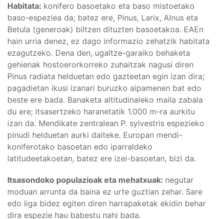
Habitata:
konifero basoetako eta baso mistoetako
baso-espeziea da; batez ere, Pinus, Larix, Alnus eta
Betula (generoak) biltzen dituzten basoetakoa. EAEn
hain urria denez, ez dago informazio zehatzik habitata
ezagutzeko. Dena den, ugaltze-garaiko behaketa
gehienak hostoerorkorreko zuhaitzak nagusi diren
Pinus radiata helduetan edo gazteetan egin izan dira;
pagadietan ikusi izanari buruzko aipamenen bat edo
beste ere bada. Banaketa altitudinaleko maila zabala
du ere; itsasertzeko haranetatik 1.000 m-ra aurkitu
izan da. Mendikate zentralean P. sylvestris espezieko
pinudi helduetan aurki daiteke. Europan mendi-
koniferotako basoetan edo iparraldeko
latitudeetakoetan, batez ere izei-basoetan, bizi da.
Itsasondoko populazioak eta mehatxuak:
negutar
moduan arrunta da baina ez urte guztian zehar. Sare
edo liga bidez egiten diren harrapaketak ekidin behar
dira espezie hau babestu nahi bada.