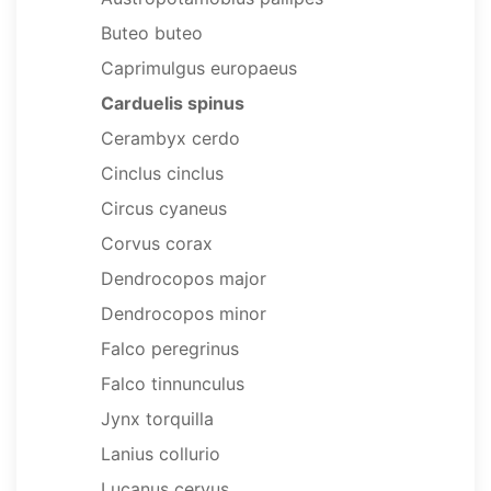
Buteo buteo
Caprimulgus europaeus
Carduelis spinus
Cerambyx cerdo
Cinclus cinclus
Circus cyaneus
Corvus corax
Dendrocopos major
Dendrocopos minor
Falco peregrinus
Falco tinnunculus
Jynx torquilla
Lanius collurio
Lucanus cervus