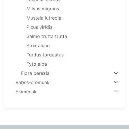
Milvus migrans
Mustela lutreola
Picus viridis
Salmo trutta trutta
Strix aluco
Turdus torquatus
Tyto alba
Flora berezia
Babes-eremuak
Ekimenak