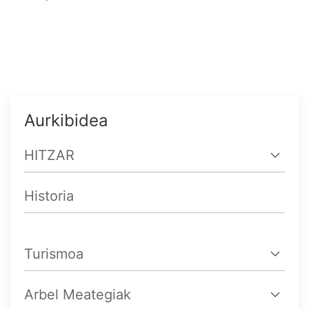
Aurkibidea
HITZAR
Historia
Turismoa
Arbel Meategiak