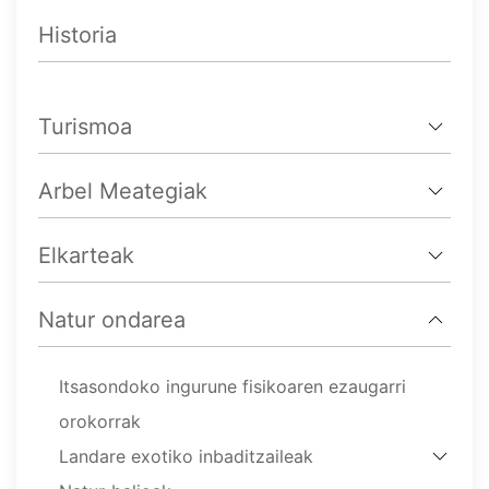
Historia
Turismoa
Arbel Meategiak
Elkarteak
Natur ondarea
Itsasondoko ingurune fisikoaren ezaugarri
orokorrak
Landare exotiko inbaditzaileak