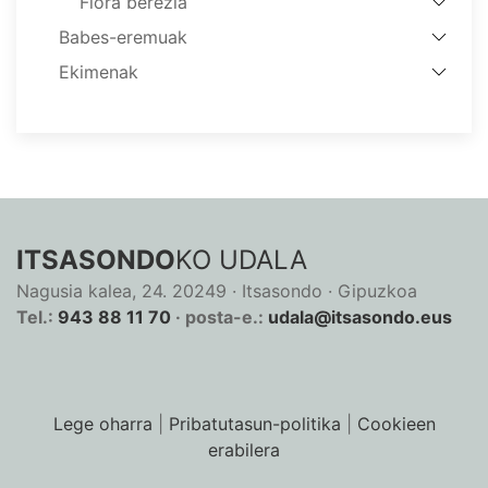
Flora berezia
Babes-eremuak
Ekimenak
ITSASONDO
KO UDALA
Nagusia kalea, 24. 20249 · Itsasondo · Gipuzkoa
Tel.:
943 88 11 70
· posta-e.:
udala@itsasondo.eus
Lege oharra
|
Pribatutasun-politika
|
Cookieen
erabilera