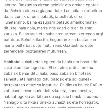
laburra. Batzuetan airean geldirik eta orekan egoten
da. Beheko aldea argiagoa dute. Lumadia askotarikoa
da: ia zuriak diren aleetatik, ia beltzak diren
ilunetaraino, baina ezaugarri batzuk amankomunak
dituzte, hala nola, marra gris ugari dituen buztan
zurixka. Bularraren eta sabelaren artean, zerrenda argi
bat dute. Behetik ikusita, hegoetan zein buztanean
marra beltz bat dute muturrean. Gazteek ez dute
zerrendarik buztanaren muturrean.
Habitata:
zuhaitzetan egiten du habia eta baso edo
sastrakadietan ageri da. Ehizarako, ordea, eremu
zabalak behar ditu; hala, baso zabalen bihotzak
saihestu eta nahiago ditu basoak eta soilguneak
tartekatzen dituzten inguruak. Baldintza hauek EAEko
zati handienean aurki daitezke eta, honenbestez,
habitat egokia aurkitzen du espezie honek ia edonon.
Nahiago ditu itxura oneko zuhaiztiak eta horregatik,
agian, urria da karraskaletan, maiz gazteak izaten