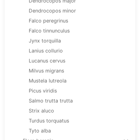
Dendrocopos major
Dendrocopos minor
Falco peregrinus
Falco tinnunculus
Jynx torquilla
Lanius collurio
Lucanus cervus
Milvus migrans
Mustela lutreola
Picus viridis
Salmo trutta trutta
Strix aluco
Turdus torquatus
Tyto alba