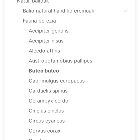
Natur-balioak
Balio natural handiko eremuak
Fauna berezia
Accipiter gentilis
Accipiter nisus
Alcedo atthis
Austropotamobius pallipes
Buteo buteo
Caprimulgus europaeus
Carduelis spinus
Cerambyx cerdo
Cinclus cinclus
Circus cyaneus
Corvus corax