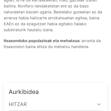
baitira. Konifero-landaketetan ere ez da baso
naturaletan bezain ugaria. Bestelako guneetan ez da
arraroa habia haitzarte arrokatsuetan egitea, baina
EAEn ez da ezagutzen habia egiteko halako
substraturik hautatu izana.
Itsasondoko populazioak eta mehatxua:
arrunta da
Itsasondon baina ehiza du mehatxu handiena.
Aurkibidea
HITZAR