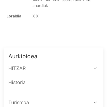
lahardiak
Loraldia
IX-XII
Aurkibidea
HITZAR
Historia
Turismoa