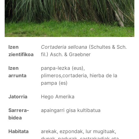
Izen
Cortaderia selloana
(Schultes & Sch.
zientifikoa
fil.) Asch. & Graebner
Izen
panpa-lezka (eus),
arrunta
plimeros,cortaderia, hierba de la
pampa (es)
Jatorria
Hego Amerika
Sarrera-
apaingarri gisa kultibatua
bidea
Habitata
arekak, ezpondak, lur mugituak,
dunak, padurak, sastrakadiak eta