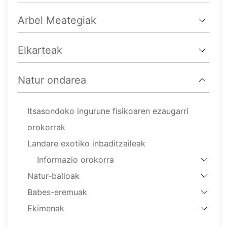
Arbel Meategiak
Elkarteak
Natur ondarea
Itsasondoko ingurune fisikoaren ezaugarri
orokorrak
Landare exotiko inbaditzaileak
Informazio orokorra
Natur-balioak
Babes-eremuak
Ekimenak