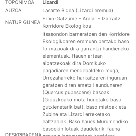
TOPONIMOA
Lizardi
AUZOA
Lasarte Bidea (Lizardi eremua)
Ernio-Gatzume – Aralar – Izarraitz
NATUR GUNEA
Korridore Ekologikoa
Itsasondon barneratzen den Korridore
Ekologikoaren eremuan bertako baso
formazioak dira garrantzi handieneko
elementuak. Hauen artean
aipatzekoak dira Domikuko
pagadiaren mendebaldeko muga,
Urrezaharreko harkaitzaren inguruan
garatzen diren ametz ilaundunaren
(Quercus pubescens) basoak
(Gipuzkoako mota honetako baso
gutxienetarik bat), baso mistoak eta
Zubine eta Lizardi erreketako
haltzadiak. Baso hauek Murumendiko
basoekin lotuak daudelarik, fauna
DESKRIBAPENA