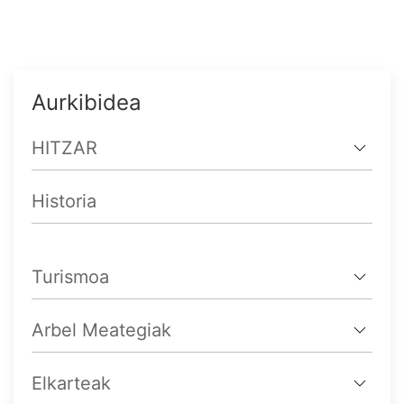
Aurkibidea
HITZAR
Historia
Turismoa
Arbel Meategiak
Elkarteak