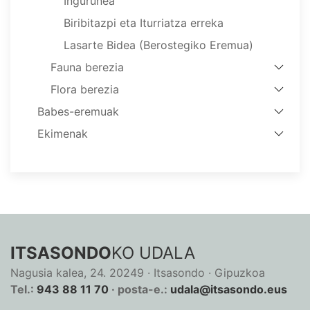
Ingurunea
Biribitazpi eta Iturriatza erreka
Lasarte Bidea (Berostegiko Eremua)
Fauna berezia
Flora berezia
Babes-eremuak
Ekimenak
ITSASONDO
KO UDALA
Nagusia kalea, 24. 20249 · Itsasondo · Gipuzkoa
Tel.:
943 88 11 70
· posta-e.:
udala@itsasondo.eus