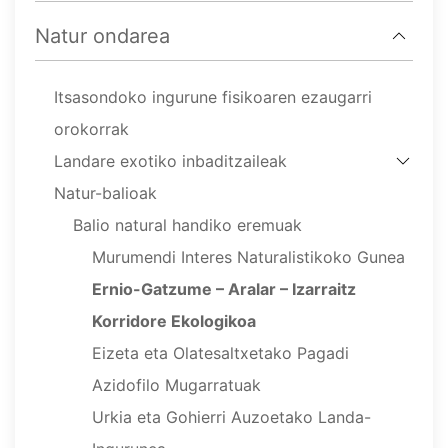
Natur ondarea
Itsasondoko ingurune fisikoaren ezaugarri
orokorrak
Landare exotiko inbaditzaileak
Natur-balioak
Balio natural handiko eremuak
Murumendi Interes Naturalistikoko Gunea
Ernio-Gatzume – Aralar – Izarraitz
Korridore Ekologikoa
Eizeta eta Olatesaltxetako Pagadi
Azidofilo Mugarratuak
Urkia eta Gohierri Auzoetako Landa-