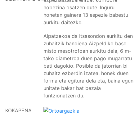
ezpezializatuarentzat korridore
hobezina osatzen dute. Inguru
honetan gainera 13 espezie babestu
aurkitu daitezke.
Aipatzekoa da Itsasondon aurkitu den
zuhaitzik handiena Aizpeldiko baso
misto mesotrofoan aurkitu dela, 6 m-
tako diametroa duen pago mugarratu
bati dagokio. Posible da jatorrian bi
zuhaitz ezberdin izatea, honek duen
forma eta egitura dela eta, baina egun
unitate bakar bat bezala
funtzionatzen du.
KOKAPENA