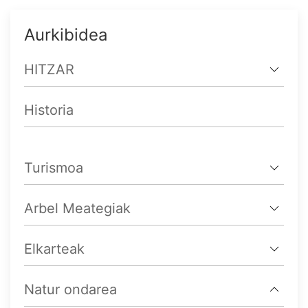
Aurkibidea
HITZAR
Historia
Turismoa
Arbel Meategiak
Elkarteak
Natur ondarea