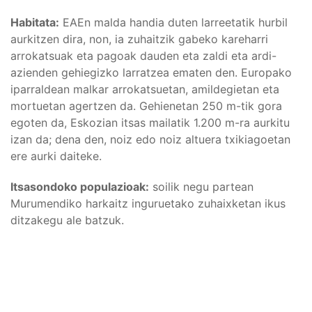
Habitata:
EAEn malda handia duten larreetatik hurbil
aurkitzen dira, non, ia zuhaitzik gabeko kareharri
arrokatsuak eta pagoak dauden eta zaldi eta ardi-
azienden gehiegizko larratzea ematen den. Europako
iparraldean malkar arrokatsuetan, amildegietan eta
mortuetan agertzen da. Gehienetan 250 m-tik gora
egoten da, Eskozian itsas mailatik 1.200 m-ra aurkitu
izan da; dena den, noiz edo noiz altuera txikiagoetan
ere aurki daiteke.
Itsasondoko populazioak:
soilik negu partean
Murumendiko harkaitz inguruetako zuhaixketan ikus
ditzakegu ale batzuk.