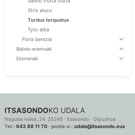
Salmo trutta trutta
Strix aluco
Turdus torquatus
Tyto alba
Flora berezia
Babes-eremuak
Ekimenak
ITSASONDO
KO UDALA
Nagusia kalea, 24. 20249 · Itsasondo · Gipuzkoa
Tel.:
943 88 11 70
· posta-e.:
udala@itsasondo.eus