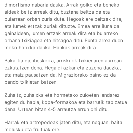
dimorfismo nabaria dauka. Arrak goiko eta beheko
aldeak beltz arreak ditu, buztana beltza da eta
bularrean orban zuria dute. Hegoak ere beltzak dira,
eta lumek ertzak zuriak dituzte. Emea arre iluna da
gainaldean, lumen ertzak arreak dira eta bularreko
orbana txikiagoa eta hitsagoa ditu. Punta arrea duen
moko horixka dauka. Hankak arreak dira.
Bakartia da, iheskorra, arriskurik txikienaren aurrean
ezkutatzen dena. Hegaldi azkar eta zuzena dauzka,
eta maiz pausatzen da. Migraziorako baino ez da
bando txikietan batzen.
Zuhaitz, zuhaixka eta hormetako zuloetan landarez
egiten du habia, kopa-formakoa eta barrutik tapizatua
dena. Urtean bitan 4-5 arrautza errun ohi ditu.
Harrak eta artropodoak jaten ditu, eta neguan, baita
molusku eta fruituak ere.