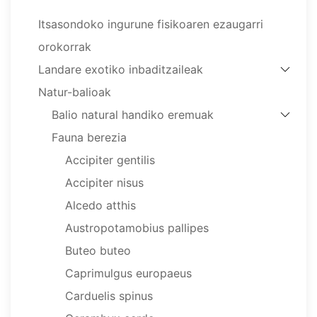
Itsasondoko ingurune fisikoaren ezaugarri
orokorrak
Landare exotiko inbaditzaileak
Natur-balioak
Balio natural handiko eremuak
Fauna berezia
Accipiter gentilis
Accipiter nisus
Alcedo atthis
Austropotamobius pallipes
Buteo buteo
Caprimulgus europaeus
Carduelis spinus