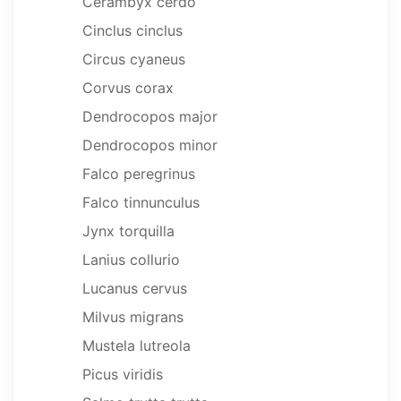
Cerambyx cerdo
Cinclus cinclus
Circus cyaneus
Corvus corax
Dendrocopos major
Dendrocopos minor
Falco peregrinus
Falco tinnunculus
Jynx torquilla
Lanius collurio
Lucanus cervus
Milvus migrans
Mustela lutreola
Picus viridis