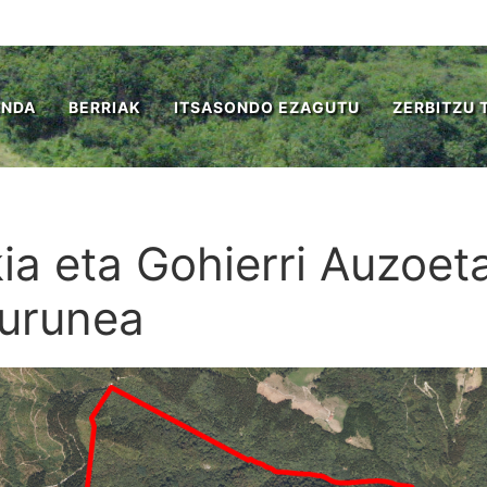
ENDA
BERRIAK
ITSASONDO EZAGUTU
ZERBITZU 
ia eta Gohierri Auzoe
gurunea