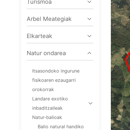
Turismoa
Arbel Meategiak
Elkarteak
Natur ondarea
Itsasondoko ingurune
fisikoaren ezaugarri
orokorrak
Landare exotiko
inbaditzaileak
Natur-balioak
Balio natural handiko