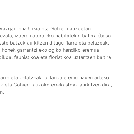
razgarriena Urkia eta Gohierri auzoetan
zala, izaera naturaleko habitatekin batera (baso
ste batzuk aurkitzen ditugu (larre eta belazeak,
ko honek garrantzi ekologiko handiko eremua
ikoa, faunistikoa eta floristikoa uztartzen baitira
larre eta belatzeak, bi landa eremu hauen arteko
k eta Gohierri auzoko errekastoak aurkitzen dira,
n.