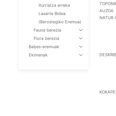
TOPONI
Iturriatza erreka
AUZOA
Lasarte Bidea
NATUR 
(Berostegiko Eremua)
Fauna berezia
Flora berezia
Babes-eremuak
DESKRI
Ekimenak
KOKAPE