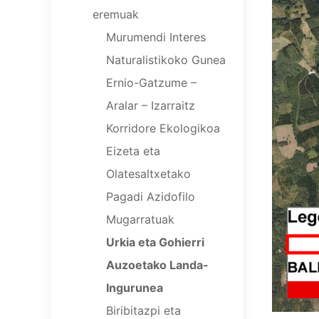
eremuak
Murumendi Interes
Naturalistikoko Gunea
Ernio-Gatzume –
Aralar – Izarraitz
Korridore Ekologikoa
Eizeta eta
Olatesaltxetako
Pagadi Azidofilo
Mugarratuak
Urkia eta Gohierri
Auzoetako Landa-
Ingurunea
Biribitazpi eta