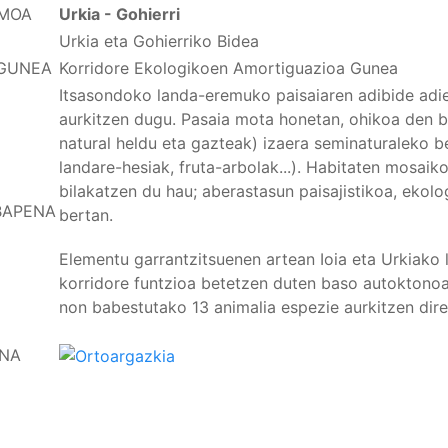
MOA
Urkia - Gohierri
Urkia eta Gohierriko Bidea
GUNEA
Korridore Ekologikoen Amortiguazioa Gunea
Itsasondoko landa-eremuko paisaiaren adibide adie
aurkitzen dugu. Pasaia mota honetan, ohikoa den be
natural heldu eta gazteak) izaera seminaturaleko be
landare-hesiak, fruta-arbolak...). Habitaten mosai
bilakatzen du hau; aberastasun paisajistikoa, ekolog
BAPENA
bertan.
Elementu garrantzitsuenen artean Ioia eta Urkiako 
korridore funtzioa betetzen duten baso autoktonoa
non babestutako 13 animalia espezie aurkitzen dire
NA