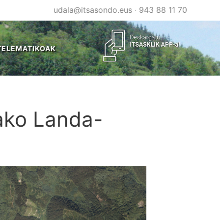
udala@itsasondo.eus
·
943 88 11 70
TELEMATIKOAK
tako Landa-