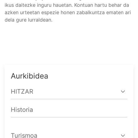
ikus daitezke inguru hauetan. Kontuan hartu behar da
azken urteetan espezie honen zabalkuntza ematen ari
dela gure lurraldean.
Aurkibidea
HITZAR
Historia
Turismoa