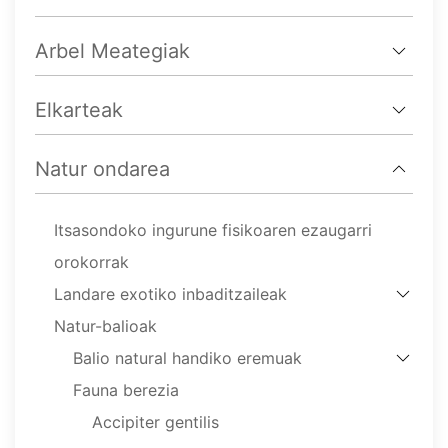
Arbel Meategiak
Elkarteak
Natur ondarea
Itsasondoko ingurune fisikoaren ezaugarri
orokorrak
Landare exotiko inbaditzaileak
Natur-balioak
Balio natural handiko eremuak
Fauna berezia
Accipiter gentilis