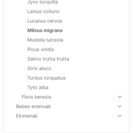
Jynx torquilla
Lanius collurio
Lucanus cervus
Milvus migrans
Mustela lutreola
Picus viridis
Salmo trutta trutta
Strix aluco
Turdus torquatus
Tyto alba
Flora berezia
Babes-eremuak
Ekimenak