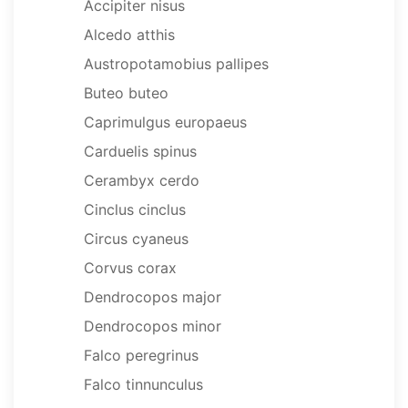
Accipiter nisus
Alcedo atthis
Austropotamobius pallipes
Buteo buteo
Caprimulgus europaeus
Carduelis spinus
Cerambyx cerdo
Cinclus cinclus
Circus cyaneus
Corvus corax
Dendrocopos major
Dendrocopos minor
Falco peregrinus
Falco tinnunculus