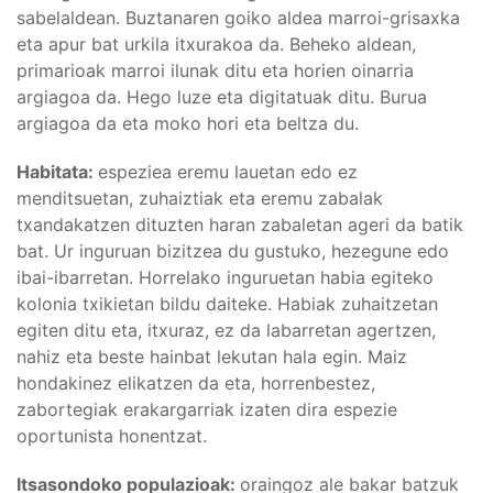
sabelaldean. Buztanaren goiko aldea marroi-grisaxka
eta apur bat urkila itxurakoa da. Beheko aldean,
primarioak marroi ilunak ditu eta horien oinarria
argiagoa da. Hego luze eta digitatuak ditu. Burua
argiagoa da eta moko hori eta beltza du.
Habitata:
espeziea eremu lauetan edo ez
menditsuetan, zuhaiztiak eta eremu zabalak
txandakatzen dituzten haran zabaletan ageri da batik
bat. Ur inguruan bizitzea du gustuko, hezegune edo
ibai-ibarretan. Horrelako inguruetan habia egiteko
kolonia txikietan bildu daiteke. Habiak zuhaitzetan
egiten ditu eta, itxuraz, ez da labarretan agertzen,
nahiz eta beste hainbat lekutan hala egin. Maiz
hondakinez elikatzen da eta, horrenbestez,
zabortegiak erakargarriak izaten dira espezie
oportunista honentzat.
Itsasondoko populazioak:
oraingoz ale bakar batzuk