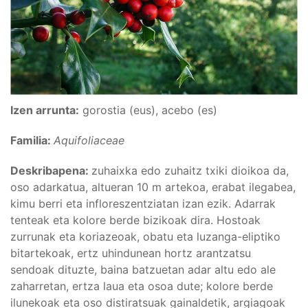
Izen arrunta:
gorostia (eus), acebo (es)
Familia:
Aquifoliaceae
Deskribapena:
zuhaixka edo zuhaitz txiki dioikoa da,
oso adarkatua, altueran 10 m artekoa, erabat ilegabea,
kimu berri eta infloreszentziatan izan ezik. Adarrak
tenteak eta kolore berde bizikoak dira. Hostoak
zurrunak eta koriazeoak, obatu eta luzanga-eliptiko
bitartekoak, ertz uhindunean hortz arantzatsu
sendoak dituzte, baina batzuetan adar altu edo ale
zaharretan, ertza laua eta osoa dute; kolore berde
ilunekoak eta oso distiratsuak gainaldetik, argiagoak