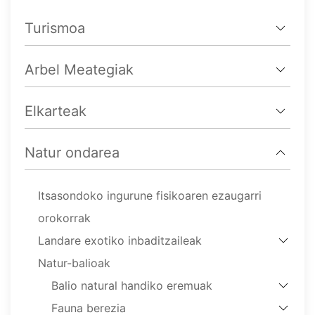
Turismoa
Arbel Meategiak
Elkarteak
Natur ondarea
Itsasondoko ingurune fisikoaren ezaugarri
orokorrak
Landare exotiko inbaditzaileak
Natur-balioak
Balio natural handiko eremuak
Fauna berezia