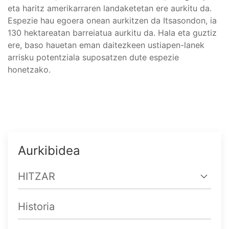
eta haritz amerikarraren landaketetan ere aurkitu da.
Espezie hau egoera onean aurkitzen da Itsasondon, ia
130 hektareatan barreiatua aurkitu da. Hala eta guztiz
ere, baso hauetan eman daitezkeen ustiapen-lanek
arrisku potentziala suposatzen dute espezie
honetzako.
Aurkibidea
HITZAR
Historia