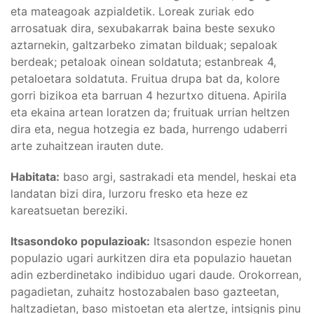
eta mateagoak azpialdetik. Loreak zuriak edo
arrosatuak dira, sexubakarrak baina beste sexuko
aztarnekin, galtzarbeko zimatan bilduak; sepaloak
berdeak; petaloak oinean soldatuta; estanbreak 4,
petaloetara soldatuta. Fruitua drupa bat da, kolore
gorri bizikoa eta barruan 4 hezurtxo dituena. Apirila
eta ekaina artean loratzen da; fruituak urrian heltzen
dira eta, negua hotzegia ez bada, hurrengo udaberri
arte zuhaitzean irauten dute.
Habitata:
baso argi, sastrakadi eta mendel, heskai eta
landatan bizi dira, lurzoru fresko eta heze ez
kareatsuetan bereziki.
Itsasondoko populazioak:
Itsasondon espezie honen
populazio ugari aurkitzen dira eta populazio hauetan
adin ezberdinetako indibiduo ugari daude. Orokorrean,
pagadietan, zuhaitz hostozabalen baso gazteetan,
haltzadietan, baso mistoetan eta alertze, intsignis pinu