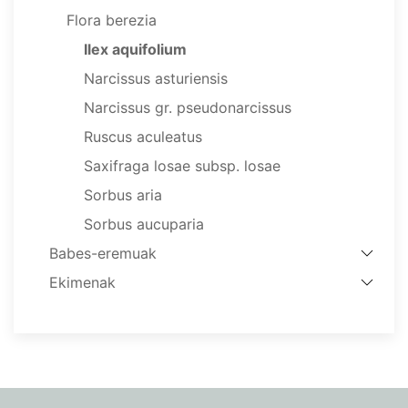
Flora berezia
Ilex aquifolium
Narcissus asturiensis
Narcissus gr. pseudonarcissus
Ruscus aculeatus
Saxifraga losae subsp. losae
Sorbus aria
Sorbus aucuparia
Babes-eremuak
Ekimenak