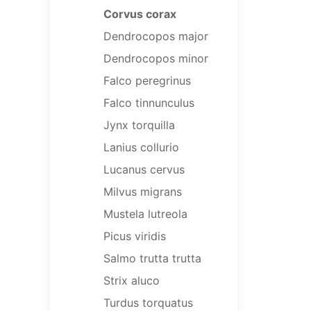
Corvus corax
Dendrocopos major
Dendrocopos minor
Falco peregrinus
Falco tinnunculus
Jynx torquilla
Lanius collurio
Lucanus cervus
Milvus migrans
Mustela lutreola
Picus viridis
Salmo trutta trutta
Strix aluco
Turdus torquatus