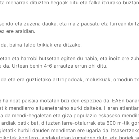
nta meharrak dituzten hegoak ditu eta falka itxurako buzta
sendo eta zuzena dauka, eta maiz pausatu eta lurrean ibilt
ez ere araldian.
da, baina talde txikiak era ditzake.
etan eta harrobi hutsetan egiten du habia, eta inoiz ere zuh
a da. Urtean behin 4-6 arrautza errun ohi ditu.
 da eta era guztietako artropodoak, moluskuak, ornodun txi
:
hainbat paisaia motatan bizi den espeziea da. EAEn bana
tik mendilerro altuenetaraino aurki daiteke. Haran atlantia
a da mendi-hegaletan eta giza populazio eskaseko mendile
 ardiak batik bat, dituzten larre-otalurrak eta 600 m-tik g
ietatik hurbil dauden mendietan ere ugaria da. Itsasertzeko
bikotek konifero-landaketetan kumatzen dute, eta horiek sa