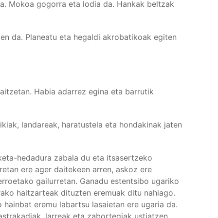
na. Mokoa gogorra eta lodia da. Hankak beltzak
zen da. Planeatu eta hegaldi akrobatikoak egiten
aitzetan. Habia adarrez egina eta barrutik
kiak, landareak, haratustela eta hondakinak jaten
keta-hedadura zabala du eta itsasertzeko
rretan ere ager daitekeen arren, askoz ere
rroetako gailurretan. Ganadu estentsibo ugariko
orako haitzarteak dituzten eremuak ditu nahiago.
 hainbat eremu labartsu lasaietan ere ugaria da.
strakadiak, larreak eta zabortegiak ustiatzen