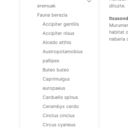
eremuak
dituzte.
Fauna berezia
Itsason
Accipiter gentilis
Murumend
habitat 
Accipiter nisus
nabaria 
Alcedo atthis
Austropotamobius
pallipes
Buteo buteo
Caprimulgus
europaeus
Carduelis spinus
Cerambyx cerdo
Cinclus cinclus
Circus cyaneus