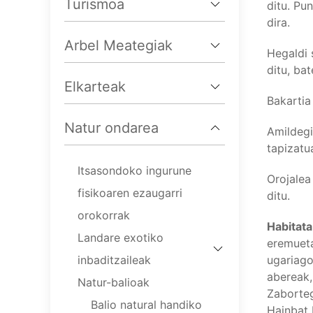
Turismoa
ditu. Pu
dira.
Arbel Meategiak
Hegaldi 
ditu, bat
Elkarteak
Bakartia 
Natur ondarea
Amildegi
tapizatu
Itsasondoko ingurune
Orojalea
fisikoaren ezaugarri
ditu.
orokorrak
Habitata
Landare exotiko
eremueta
inbaditzaileak
ugariago
abereak,
Natur-balioak
Zaborteg
Balio natural handiko
Hainbat 