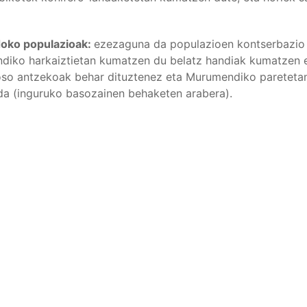
doko populazioak:
ezezaguna da populazioen kontserbazio e
iko harkaiztietan kumatzen du belatz handiak kumatzen e
oso antzekoak behar dituztenez eta Murumendiko pareteta
da (inguruko basozainen behaketen arabera).