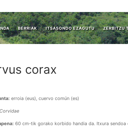
ENDA
BERRIAK
ITSASONDO EZAGUTU
ZERBITZU 
rvus corax
unta:
erroia (eus), cuervo común (es)
Corvidae
apena:
60 cm-tik gorako korbido handia da. Itxura sendoa du