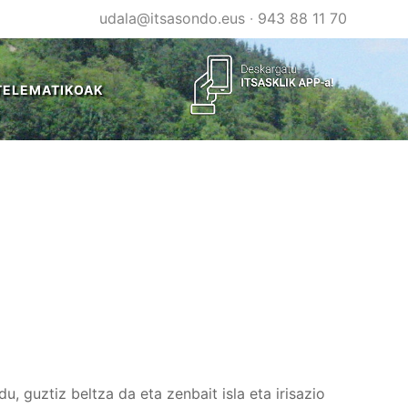
udala@itsasondo.eus
·
943 88 11 70
TELEMATIKOAK
, guztiz beltza da eta zenbait isla eta irisazio