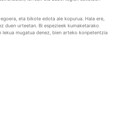
goera, eta bikote edota ale kopurua. Hala ere,
z duen urteetan. Bi espezieek kumaketarako
n lekua mugatua denez, bien arteko konpetentzia