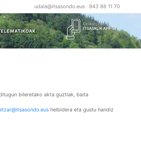
udala@itsasondo.eus
·
943 88 11 70
TELEMATIKOAK
itugun bileretako akta guztiak, baita
hitzar@itsasondo.eus
helbidera eta gustu handiz