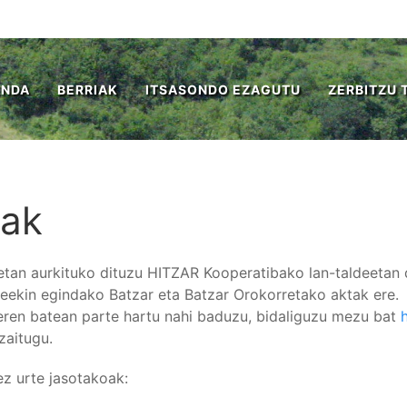
ENDA
BERRIAK
ITSASONDO EZAGUTU
ZERBITZU 
tak
etan aurkituko dituzu HITZAR Kooperatibako lan-taldeetan d
deekin egindako Batzar eta Batzar Orokorretako aktak ere.
eren batean parte hartu nahi baduzu, bidaliguzu mezu bat
zaitugu.
tez urte jasotakoak: