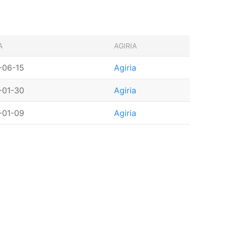
A
AGIRIA
-06-15
Agiria
-01-30
Agiria
-01-09
Agiria