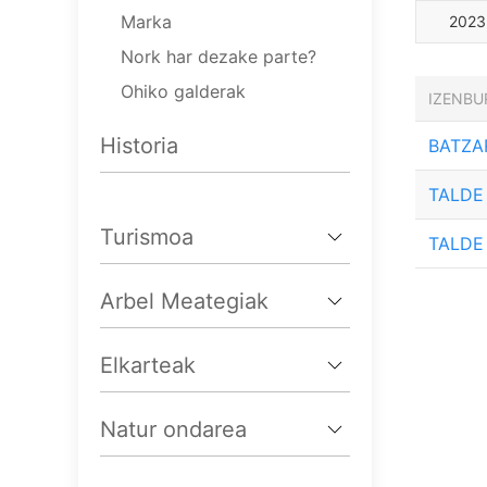
Marka
2023
Nork har dezake parte?
Ohiko galderak
IZENBU
Historia
BATZA
TALDE
Turismoa
TALDE
Arbel Meategiak
Elkarteak
Natur ondarea