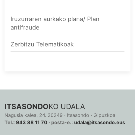
Iruzurraren aurkako plana/ Plan
antifraude
Zerbitzu Telematikoak
ITSASONDO
KO UDALA
Nagusia kalea, 24. 20249 · Itsasondo · Gipuzkoa
Tel.:
943 88 11 70
· posta-e.:
udala@itsasondo.eus