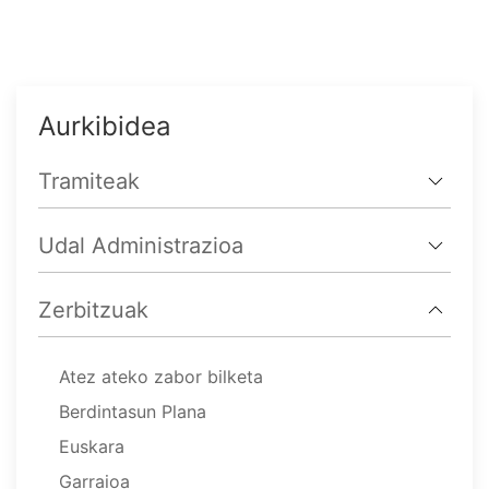
Aurkibidea
Tramiteak
Udal Administrazioa
Zerbitzuak
Atez ateko zabor bilketa
Berdintasun Plana
Euskara
Garraioa