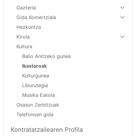
Gazteria
Gida Komertziala
Hezkuntza
Kirola
Kultura
Balio Anitzeko gunea
Ikastaroak
Kulturgunea
Liburutegia
Musika Eskola
Osasun Zerbitzuak
Telefonoen gida
Kontratatzailearen Profila