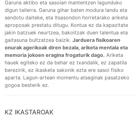
Garuna aktibo eta sasoian mantentzen lagunduko
digun tailerra. Garuna gihar baten modura landu eta
sendotu daiteke, eta Itsasondon horretarako ariketa
aproposak prestatu ditugu. Kontua ez da kapazitate
jakin batzuek neurtzea, bakoitzak duen talentua eta
gaitasuna bultzatzea baizik.
Jarduera fisikoaren
onurak agerikoak diren bezala, ariketa mentala eta
memoria jokoen eragina frogaturik dago.
Ariketa
hauek egiteko ez da behar ez txandalik, ez zapatila
berezirik, ez ikasketa sakonik ezta ere sasoi fisiko
aparta. Lagun-artean momentu atseginak pasatzeko
gogoa besterik ez.
KZ IKASTAROAK