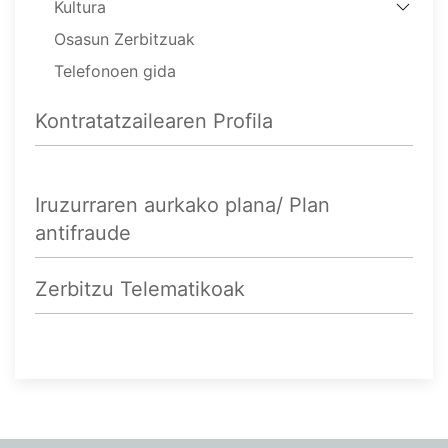
Kultura
Osasun Zerbitzuak
Telefonoen gida
Kontratatzailearen Profila
Iruzurraren aurkako plana/ Plan
antifraude
Zerbitzu Telematikoak