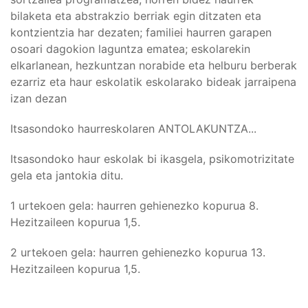
bilaketa eta abstrakzio berriak egin ditzaten eta
kontzientzia har dezaten; familiei haurren garapen
osoari dagokion laguntza ematea; eskolarekin
elkarlanean, hezkuntzan norabide eta helburu berberak
ezarriz eta haur eskolatik eskolarako bideak jarraipena
izan dezan
Itsasondoko haurreskolaren ANTOLAKUNTZA...
Itsasondoko haur eskolak bi ikasgela, psikomotrizitate
gela eta jantokia ditu.
1 urtekoen gela: haurren gehienezko kopurua 8.
Hezitzaileen kopurua 1,5.
2 urtekoen gela: haurren gehienezko kopurua 13.
Hezitzaileen kopurua 1,5.