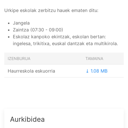
Urkipe eskolak zerbitzu hauek ematen ditu:
Jangela
Zaintza (07:30 - 09:00)
Eskolaz kanpoko ekintzak, eskolan bertan:
ingelesa, trikitixa, euskal dantzak eta multikirola.
IZENBURUA
TAMAINA
Haurreskola eskuorria
⤓ 1.08 MB
Aurkibidea