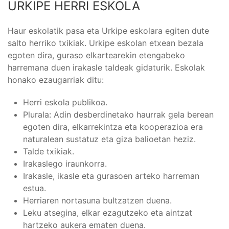
URKIPE HERRI ESKOLA
Haur eskolatik pasa eta Urkipe eskolara egiten dute
salto herriko txikiak. Urkipe eskolan etxean bezala
egoten dira, guraso elkartearekin etengabeko
harremana duen irakasle taldeak gidaturik. Eskolak
honako ezaugarriak ditu:
Herri eskola publikoa.
Plurala: Adin desberdinetako haurrak gela berean
egoten dira, elkarrekintza eta kooperazioa era
naturalean sustatuz eta giza balioetan heziz.
Talde txikiak.
Irakaslego iraunkorra.
Irakasle, ikasle eta gurasoen arteko harreman
estua.
Herriaren nortasuna bultzatzen duena.
Leku atsegina, elkar ezagutzeko eta aintzat
hartzeko aukera ematen duena.