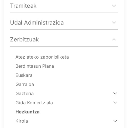
Tramiteak
Udal Administrazioa
Zerbitzuak
Atez ateko zabor bilketa
Berdintasun Plana
Euskara
Garraioa
Gazteria
Gida Komertziala
Hezkuntza
Kirola