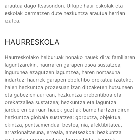
arautua dago Itsasondon. Urkipe haur eskolak eta
eskolak bermatzen dute hezkuntza arautua herrian
izatea.
HAURRESKOLA
Haurreskolako helburuak honako hauek dira: familiaren
laguntzarekin, haurraren garapen osoa sustatzea,
ingurunea ezagutzen laguntzea, haren nortasuna
indartuz; haurrek garapen ebolutibo orekatua izateko,
haien hezkuntza prozesuan izan ditzaketen hutsuneen
eta gabezien aurrean, hezkuntza prebentiboa eta
orekatzailea sustatzea; hezkuntza eta laguntza
jardueren barruan hauek guztiak barne hartzen diren
hezkuntza globala sustatzea: gorputza, objektua,
ekintza, pentsamendua, bestea, nia, afektibitatea,
arrazionaltasuna, erreala, ametsezkoa; hezkuntza
sortzailea programatzea, horren bidez haurrek