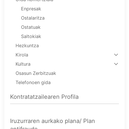
Enpresak
Ostalaritza
Ostatuak
Saltokiak
Hezkuntza
Kirola
Kultura
Osasun Zerbitzuak
Telefonoen gida
Kontratatzailearen Profila
Iruzurraren aurkako plana/ Plan