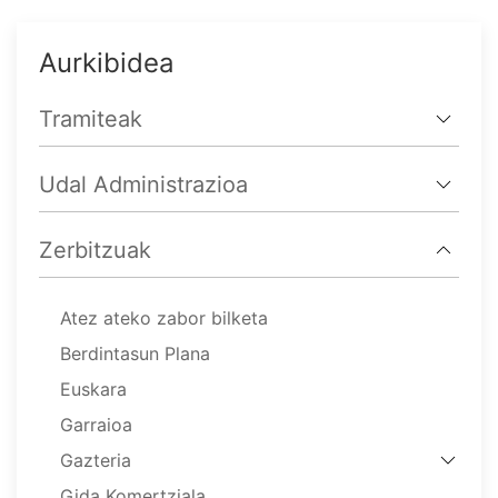
Aurkibidea
Tramiteak
Udal Administrazioa
Zerbitzuak
Atez ateko zabor bilketa
Berdintasun Plana
Euskara
Garraioa
Gazteria
Gida Komertziala