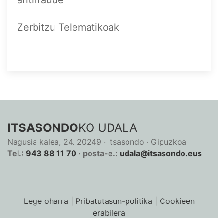
antifraude
Zerbitzu Telematikoak
ITSASONDO
KO UDALA
Nagusia kalea, 24. 20249 · Itsasondo · Gipuzkoa
Tel.:
943 88 11 70
· posta-e.:
udala@itsasondo.eus
Lege oharra
|
Pribatutasun-politika
|
Cookieen
erabilera