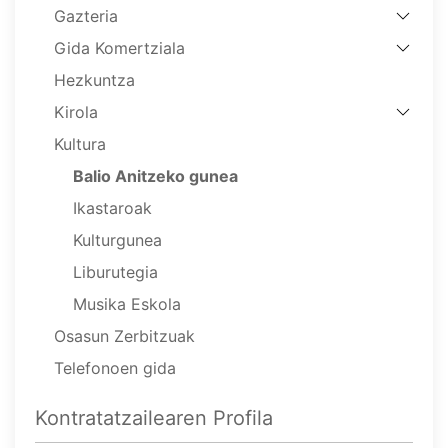
Gazteria
Gida Komertziala
Hezkuntza
Kirola
Kultura
Balio Anitzeko gunea
Ikastaroak
Kulturgunea
Liburutegia
Musika Eskola
Osasun Zerbitzuak
Telefonoen gida
Kontratatzailearen Profila