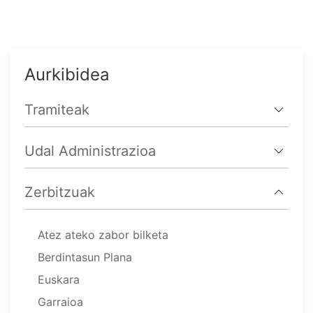
Aurkibidea
Tramiteak
Udal Administrazioa
Zerbitzuak
Atez ateko zabor bilketa
Berdintasun Plana
Euskara
Garraioa