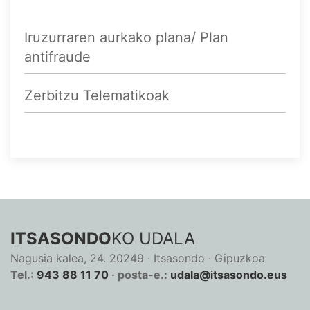
Iruzurraren aurkako plana/ Plan
antifraude
Zerbitzu Telematikoak
ITSASONDO
KO UDALA
Nagusia kalea, 24. 20249 · Itsasondo · Gipuzkoa
Tel.:
943 88 11 70
· posta-e.:
udala@itsasondo.eus