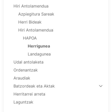
Hiri Antolamendua
Azpiegitura Sareak
Herri Bideak
Hiri Antolamendua
HAPOA
Herrigunea
Landagunea
Udal antolaketa
Ordenantzak
Araudiak
Batzordeak eta Aktak
Herritarrei arreta
Laguntzak