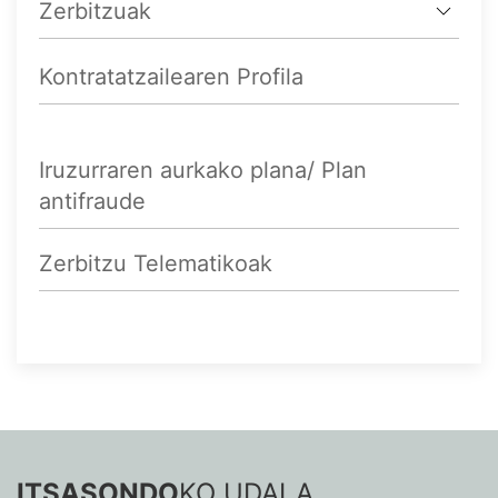
Zerbitzuak
Kontratatzailearen Profila
Iruzurraren aurkako plana/ Plan
antifraude
Zerbitzu Telematikoak
ITSASONDO
KO UDALA