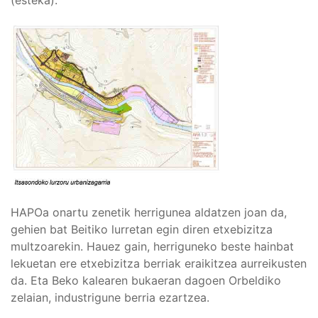
HAPOa onartu zenetik herrigunea aldatzen joan da,
gehien bat Beitiko lurretan egin diren etxebizitza
multzoarekin. Hauez gain, herriguneko beste hainbat
lekuetan ere etxebizitza berriak eraikitzea aurreikusten
da. Eta Beko kalearen bukaeran dagoen Orbeldiko
zelaian, industrigune berria ezartzea.