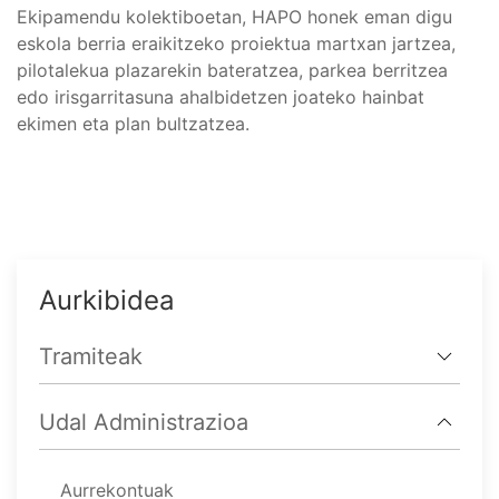
Ekipamendu kolektiboetan, HAPO honek eman digu
eskola berria eraikitzeko proiektua martxan jartzea,
pilotalekua plazarekin bateratzea, parkea berritzea
edo irisgarritasuna ahalbidetzen joateko hainbat
ekimen eta plan bultzatzea.
Aurkibidea
Tramiteak
Udal Administrazioa
Aurrekontuak