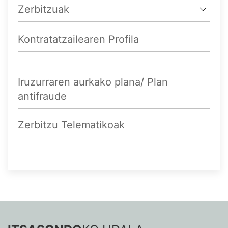
Zerbitzuak
Kontratatzailearen Profila
Iruzurraren aurkako plana/ Plan
antifraude
Zerbitzu Telematikoak