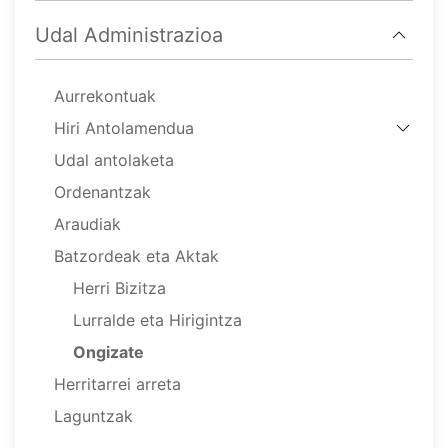
Udal Administrazioa
Aurrekontuak
Hiri Antolamendua
Udal antolaketa
Ordenantzak
Araudiak
Batzordeak eta Aktak
Herri Bizitza
Lurralde eta Hirigintza
Ongizate
Herritarrei arreta
Laguntzak