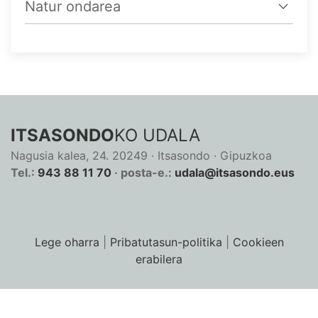
Natur ondarea
ITSASONDO
KO UDALA
Nagusia kalea, 24. 20249 · Itsasondo · Gipuzkoa
Tel.:
943 88 11 70
· posta-e.:
udala@itsasondo.eus
Lege oharra
|
Pribatutasun-politika
|
Cookieen
erabilera