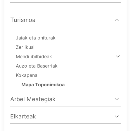
Turismoa
Jaiak eta ohiturak
Zer ikusi
Mendi ibilbideak
Auzo eta Baserriak
Kokapena
Mapa Toponimikoa
Arbel Meategiak
Elkarteak