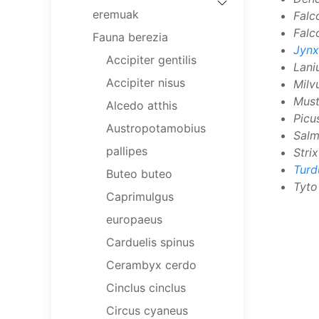
eremuak
Falc
Falc
Fauna berezia
Jynx
Accipiter gentilis
Lani
Accipiter nisus
Milv
Must
Alcedo atthis
Picus
Austropotamobius
Salm
pallipes
Stri
Turd
Buteo buteo
Tyto
Caprimulgus
europaeus
Carduelis spinus
Cerambyx cerdo
Cinclus cinclus
Circus cyaneus