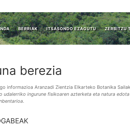
ENDA
BERRIAK
ITSASONDO EZAGUTU
ZERBITZU 
na berezia
o informazioa Aranzadi Zientzia Elkarteko Botanika Sailak
o udalerriko ingurune fisikoaren azterketa eta natura edota 
nbentarioa
.
GABEAK