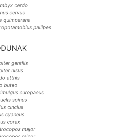
ambyx cerdo
nus cervus
a quimperana
ropotamobius pallipes
ODUNAK
iter gentilis
piter nisus
do atthis
o buteo
imulgus europaeus
uelis spinus
lus cinclus
us cyaneus
us corax
rocopos major
rocopos minor