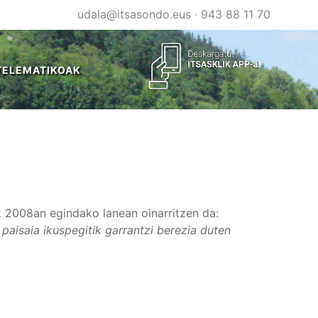
udala@itsasondo.eus
·
943 88 11 70
TELEMATIKOAK
 2008an egindako lanean oinarritzen da:
paisaia ikuspegitik garrantzi berezia duten