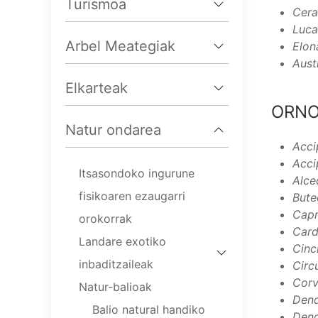
Turismoa
Cer
Luca
Arbel Meategiak
Elon
Aust
Elkarteak
ORN
Natur ondarea
Accip
Acci
Itsasondoko ingurune
Alce
fisikoaren ezaugarri
Bute
Capr
orokorrak
Card
Landare exotiko
Cinc
inbaditzaileak
Circ
Corv
Natur-balioak
Dend
Balio natural handiko
Dend