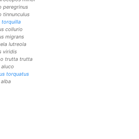
o peregrinus
o tinnunculus
 torquilla
us collurio
us migrans
ela lutreola
 viridis
o trutta trutta
x aluco
us torquatus
 alba