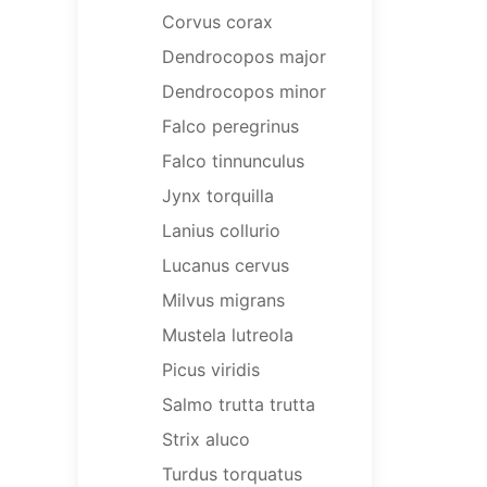
Corvus corax
Dendrocopos major
Dendrocopos minor
Falco peregrinus
Falco tinnunculus
Jynx torquilla
Lanius collurio
Lucanus cervus
Milvus migrans
Mustela lutreola
Picus viridis
Salmo trutta trutta
Strix aluco
Turdus torquatus