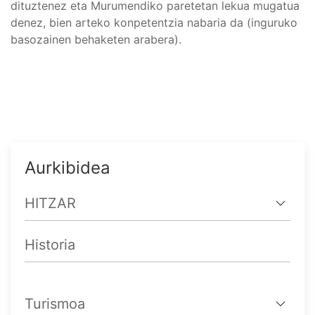
dituztenez eta Murumendiko paretetan lekua mugatua
denez, bien arteko konpetentzia nabaria da (inguruko
basozainen behaketen arabera).
Aurkibidea
HITZAR
Historia
Turismoa