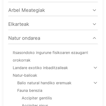
Arbel Meategiak
Elkarteak
Natur ondarea
Itsasondoko ingurune fisikoaren ezaugarri
orokorrak
Landare exotiko inbaditzaileak
Natur-balioak
Balio natural handiko eremuak
Fauna berezia
Accipiter gentilis
Accipiter nisus