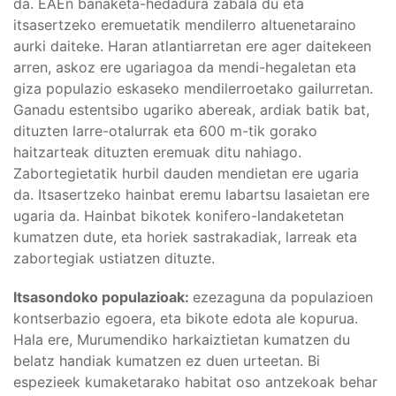
da. EAEn banaketa-hedadura zabala du eta
itsasertzeko eremuetatik mendilerro altuenetaraino
aurki daiteke. Haran atlantiarretan ere ager daitekeen
arren, askoz ere ugariagoa da mendi-hegaletan eta
giza populazio eskaseko mendilerroetako gailurretan.
Ganadu estentsibo ugariko abereak, ardiak batik bat,
dituzten larre-otalurrak eta 600 m-tik gorako
haitzarteak dituzten eremuak ditu nahiago.
Zabortegietatik hurbil dauden mendietan ere ugaria
da. Itsasertzeko hainbat eremu labartsu lasaietan ere
ugaria da. Hainbat bikotek konifero-landaketetan
kumatzen dute, eta horiek sastrakadiak, larreak eta
zabortegiak ustiatzen dituzte.
Itsasondoko populazioak:
ezezaguna da populazioen
kontserbazio egoera, eta bikote edota ale kopurua.
Hala ere, Murumendiko harkaiztietan kumatzen du
belatz handiak kumatzen ez duen urteetan. Bi
espezieek kumaketarako habitat oso antzekoak behar