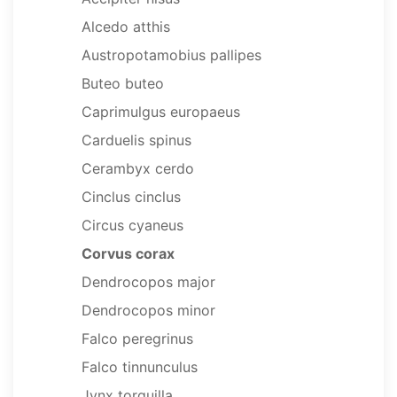
Alcedo atthis
Austropotamobius pallipes
Buteo buteo
Caprimulgus europaeus
Carduelis spinus
Cerambyx cerdo
Cinclus cinclus
Circus cyaneus
Corvus corax
Dendrocopos major
Dendrocopos minor
Falco peregrinus
Falco tinnunculus
Jynx torquilla