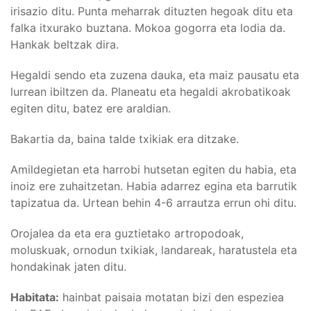
irisazio ditu. Punta meharrak dituzten hegoak ditu eta
falka itxurako buztana. Mokoa gogorra eta lodia da.
Hankak beltzak dira.
Hegaldi sendo eta zuzena dauka, eta maiz pausatu eta
lurrean ibiltzen da. Planeatu eta hegaldi akrobatikoak
egiten ditu, batez ere araldian.
Bakartia da, baina talde txikiak era ditzake.
Amildegietan eta harrobi hutsetan egiten du habia, eta
inoiz ere zuhaitzetan. Habia adarrez egina eta barrutik
tapizatua da. Urtean behin 4-6 arrautza errun ohi ditu.
Orojalea da eta era guztietako artropodoak,
moluskuak, ornodun txikiak, landareak, haratustela eta
hondakinak jaten ditu.
Habitata:
hainbat paisaia motatan bizi den espeziea