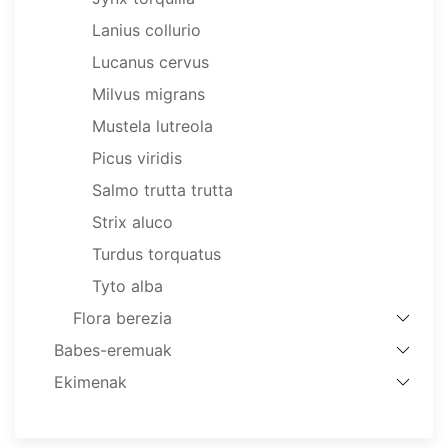
Lanius collurio
Lucanus cervus
Milvus migrans
Mustela lutreola
Picus viridis
Salmo trutta trutta
Strix aluco
Turdus torquatus
Tyto alba
Flora berezia
Babes-eremuak
Ekimenak