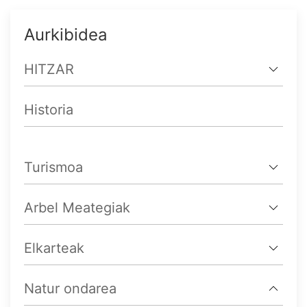
Aurkibidea
HITZAR
Historia
Turismoa
Arbel Meategiak
Elkarteak
Natur ondarea