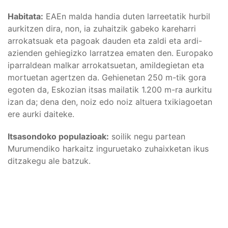
Habitata:
EAEn malda handia duten larreetatik hurbil
aurkitzen dira, non, ia zuhaitzik gabeko kareharri
arrokatsuak eta pagoak dauden eta zaldi eta ardi-
azienden gehiegizko larratzea ematen den. Europako
iparraldean malkar arrokatsuetan, amildegietan eta
mortuetan agertzen da. Gehienetan 250 m-tik gora
egoten da, Eskozian itsas mailatik 1.200 m-ra aurkitu
izan da; dena den, noiz edo noiz altuera txikiagoetan
ere aurki daiteke.
Itsasondoko populazioak:
soilik negu partean
Murumendiko harkaitz inguruetako zuhaixketan ikus
ditzakegu ale batzuk.