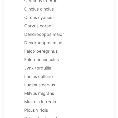
Cerambyx cerdo
Cinclus cinclus
Circus cyaneus
Corvus corax
Dendrocopos major
Dendrocopos minor
Falco peregrinus
Falco tinnunculus
Jynx torquilla
Lanius collurio
Lucanus cervus
Milvus migrans
Mustela lutreola
Picus viridis