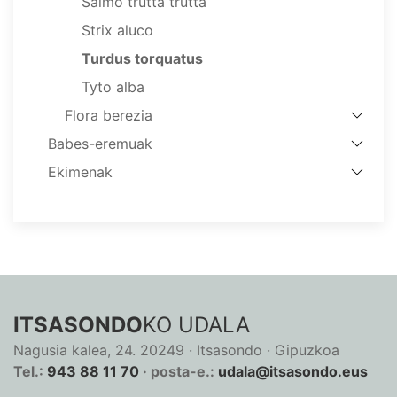
Salmo trutta trutta
Strix aluco
Turdus torquatus
Tyto alba
Flora berezia
Babes-eremuak
Ekimenak
ITSASONDO
KO UDALA
Nagusia kalea, 24. 20249 · Itsasondo · Gipuzkoa
Tel.:
943 88 11 70
· posta-e.:
udala@itsasondo.eus