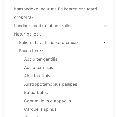
Itsasondoko ingurune fisikoaren ezaugarri
orokorrak
Landare exotiko inbaditzaileak
Natur-balioak
Balio natural handiko eremuak
Fauna berezia
Accipiter gentilis
Accipiter nisus
Alcedo atthis
Austropotamobius pallipes
Buteo buteo
Caprimulgus europaeus
Carduelis spinus