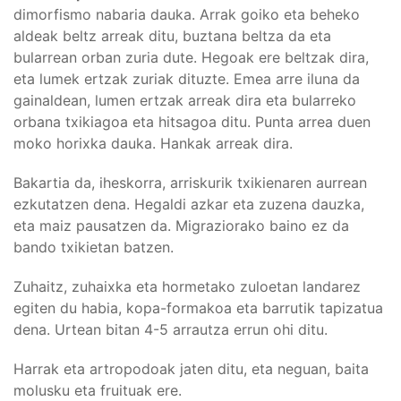
dimorfismo nabaria dauka. Arrak goiko eta beheko
aldeak beltz arreak ditu, buztana beltza da eta
bularrean orban zuria dute. Hegoak ere beltzak dira,
eta lumek ertzak zuriak dituzte. Emea arre iluna da
gainaldean, lumen ertzak arreak dira eta bularreko
orbana txikiagoa eta hitsagoa ditu. Punta arrea duen
moko horixka dauka. Hankak arreak dira.
Bakartia da, iheskorra, arriskurik txikienaren aurrean
ezkutatzen dena. Hegaldi azkar eta zuzena dauzka,
eta maiz pausatzen da. Migraziorako baino ez da
bando txikietan batzen.
Zuhaitz, zuhaixka eta hormetako zuloetan landarez
egiten du habia, kopa-formakoa eta barrutik tapizatua
dena. Urtean bitan 4-5 arrautza errun ohi ditu.
Harrak eta artropodoak jaten ditu, eta neguan, baita
molusku eta fruituak ere.