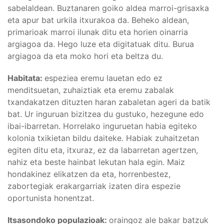
sabelaldean. Buztanaren goiko aldea marroi-grisaxka
eta apur bat urkila itxurakoa da. Beheko aldean,
primarioak marroi ilunak ditu eta horien oinarria
argiagoa da. Hego luze eta digitatuak ditu. Burua
argiagoa da eta moko hori eta beltza du.
Habitata:
espeziea eremu lauetan edo ez
menditsuetan, zuhaiztiak eta eremu zabalak
txandakatzen dituzten haran zabaletan ageri da batik
bat. Ur inguruan bizitzea du gustuko, hezegune edo
ibai-ibarretan. Horrelako inguruetan habia egiteko
kolonia txikietan bildu daiteke. Habiak zuhaitzetan
egiten ditu eta, itxuraz, ez da labarretan agertzen,
nahiz eta beste hainbat lekutan hala egin. Maiz
hondakinez elikatzen da eta, horrenbestez,
zabortegiak erakargarriak izaten dira espezie
oportunista honentzat.
Itsasondoko populazioak:
oraingoz ale bakar batzuk