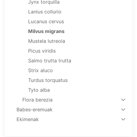
Jynx torquilla
Lanius collurio
Lucanus cervus
Milvus migrans
Mustela lutreola
Picus viridis
Salmo trutta trutta
Strix aluco
Turdus torquatus
Tyto alba
Flora berezia
Babes-eremuak
Ekimenak