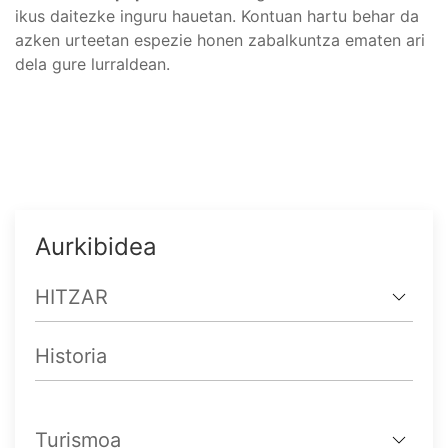
ikus daitezke inguru hauetan. Kontuan hartu behar da
azken urteetan espezie honen zabalkuntza ematen ari
dela gure lurraldean.
Aurkibidea
HITZAR
Historia
Turismoa