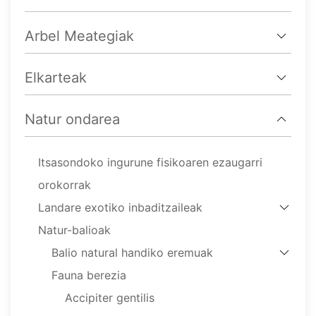
Arbel Meategiak
Elkarteak
Natur ondarea
Itsasondoko ingurune fisikoaren ezaugarri
orokorrak
Landare exotiko inbaditzaileak
Natur-balioak
Balio natural handiko eremuak
Fauna berezia
Accipiter gentilis