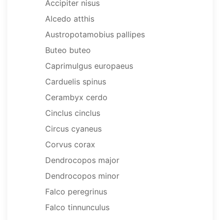
Accipiter nisus
Alcedo atthis
Austropotamobius pallipes
Buteo buteo
Caprimulgus europaeus
Carduelis spinus
Cerambyx cerdo
Cinclus cinclus
Circus cyaneus
Corvus corax
Dendrocopos major
Dendrocopos minor
Falco peregrinus
Falco tinnunculus