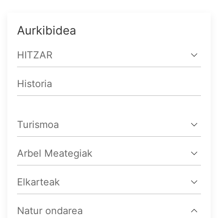
Aurkibidea
HITZAR
Historia
Turismoa
Arbel Meategiak
Elkarteak
Natur ondarea