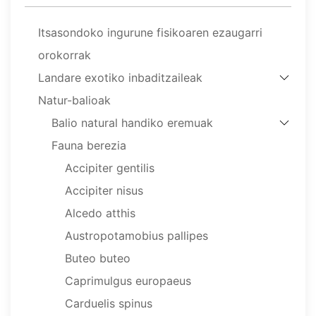
Itsasondoko ingurune fisikoaren ezaugarri
orokorrak
Landare exotiko inbaditzaileak
Natur-balioak
Balio natural handiko eremuak
Fauna berezia
Accipiter gentilis
Accipiter nisus
Alcedo atthis
Austropotamobius pallipes
Buteo buteo
Caprimulgus europaeus
Carduelis spinus