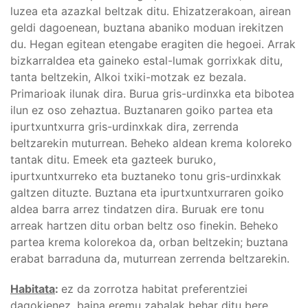
luzea eta azazkal beltzak ditu. Ehizatzerakoan, airean
geldi dagoenean, buztana abaniko moduan irekitzen
du. Hegan egitean etengabe eragiten die hegoei. Arrak
bizkarraldea eta gaineko estal-lumak gorrixkak ditu,
tanta beltzekin, Alkoi txiki-motzak ez bezala.
Primarioak ilunak dira. Burua gris-urdinxka eta bibotea
ilun ez oso zehaztua. Buztanaren goiko partea eta
ipurtxuntxurra gris-urdinxkak dira, zerrenda
beltzarekin muturrean. Beheko aldean krema koloreko
tantak ditu. Emeek eta gazteek buruko,
ipurtxuntxurreko eta buztaneko tonu gris-urdinxkak
galtzen dituzte. Buztana eta ipurtxuntxurraren goiko
aldea barra arrez tindatzen dira. Buruak ere tonu
arreak hartzen ditu orban beltz oso finekin. Beheko
partea krema kolorekoa da, orban beltzekin; buztana
erabat barraduna da, muturrean zerrenda beltzarekin.
Habitata
:
ez da zorrotza habitat preferentziei
dagokienez, baina eremu zabalak behar ditu bere