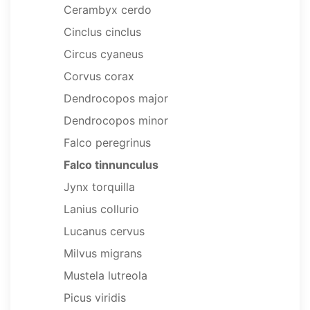
Cerambyx cerdo
Cinclus cinclus
Circus cyaneus
Corvus corax
Dendrocopos major
Dendrocopos minor
Falco peregrinus
Falco tinnunculus
Jynx torquilla
Lanius collurio
Lucanus cervus
Milvus migrans
Mustela lutreola
Picus viridis