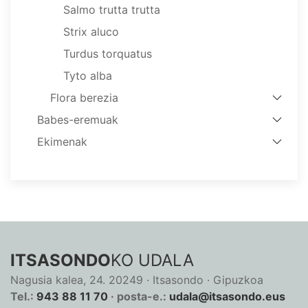
Salmo trutta trutta
Strix aluco
Turdus torquatus
Tyto alba
Flora berezia
Babes-eremuak
Ekimenak
ITSASONDO
KO UDALA
Nagusia kalea, 24. 20249 · Itsasondo · Gipuzkoa
Tel.:
943 88 11 70
· posta-e.:
udala@itsasondo.eus