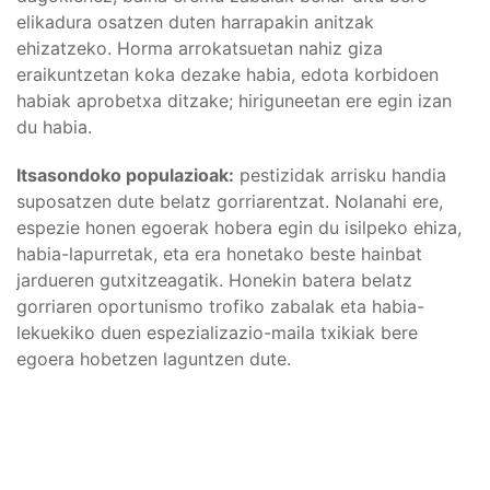
elikadura osatzen duten harrapakin anitzak
ehizatzeko. Horma arrokatsuetan nahiz giza
eraikuntzetan koka dezake habia, edota korbidoen
habiak aprobetxa ditzake; hiriguneetan ere egin izan
du habia.
Itsasondoko populazioak:
pestizidak arrisku handia
suposatzen dute belatz gorriarentzat. Nolanahi ere,
espezie honen egoerak hobera egin du isilpeko ehiza,
habia-lapurretak, eta era honetako beste hainbat
jardueren gutxitzeagatik. Honekin batera belatz
gorriaren oportunismo trofiko zabalak eta habia-
lekuekiko duen espezializazio-maila txikiak bere
egoera hobetzen laguntzen dute.