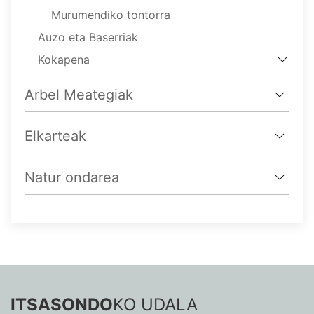
Murumendiko tontorra
Auzo eta Baserriak
Kokapena
Arbel Meategiak
Elkarteak
Natur ondarea
ITSASONDO
KO UDALA