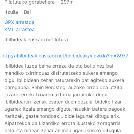
Pilatutako gorabehera
297m
Itzulia
Bai
GPX arrastoa
KML arrastoa
Ibilbideak.euskadi.net lotura
http://ibilbideak.euskadi.net/ibilbideak/view.do?id=8977
Ibilbidea luzea baina erraza da eta bai oinez bai
mendiko txirrinduaz disfrutatzeko aukera emango
digu. Ibilbidean zehar naturarekin bat egiteko aukera
paregabea. Behin Berostegi auzoko errepidea utzita,
Lizardi errekatxoaren aztarna jarraituko dugu.
Ibilbidearen izenak esaten duen bezala, bideko lizar
ugariek itzala emango digute, hauekin batera pagoak,
haritzak, gaztainondoak… bide lagunak ditugularik.
Aipatzekoa da Lizardiko errota ikusteko zoragarria
dela eta bidean zehar animali ugari ikusiko ditugula.