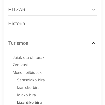
HITZAR
Historia
Turismoa
Jaiak eta ohiturak
Zer ikusi
Mendi ibilbideak
Sarasolako bira
Izarreko bira
Ioiako bira
Lizardiko bira