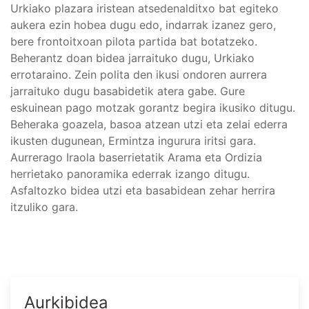
Urkiako plazara iristean atsedenalditxo bat egiteko
aukera ezin hobea dugu edo, indarrak izanez gero,
bere frontoitxoan pilota partida bat botatzeko.
Beherantz doan bidea jarraituko dugu, Urkiako
errotaraino. Zein polita den ikusi ondoren aurrera
jarraituko dugu basabidetik atera gabe. Gure
eskuinean pago motzak gorantz begira ikusiko ditugu.
Beheraka goazela, basoa atzean utzi eta zelai ederra
ikusten dugunean, Ermintza ingurura iritsi gara.
Aurrerago Iraola baserrietatik Arama eta Ordizia
herrietako panoramika ederrak izango ditugu.
Asfaltozko bidea utzi eta basabidean zehar herrira
itzuliko gara.
Aurkibidea