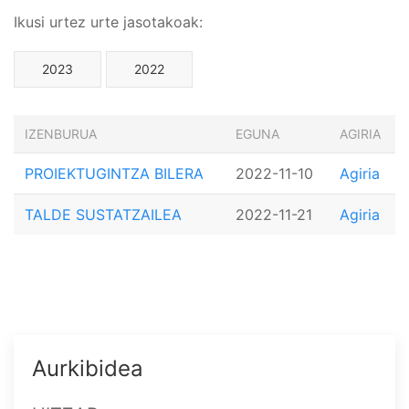
Ikusi urtez urte jasotakoak:
2023
2022
IZENBURUA
EGUNA
AGIRIA
PROIEKTUGINTZA BILERA
2022-11-10
Agiria
TALDE SUSTATZAILEA
2022-11-21
Agiria
Aurkibidea