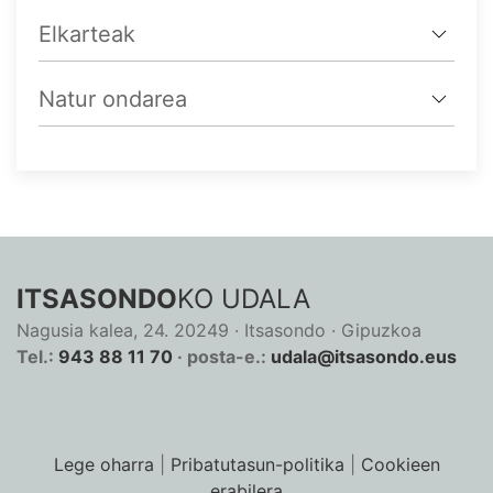
Elkarteak
Natur ondarea
ITSASONDO
KO UDALA
Nagusia kalea, 24. 20249 · Itsasondo · Gipuzkoa
Tel.:
943 88 11 70
· posta-e.:
udala@itsasondo.eus
Lege oharra
|
Pribatutasun-politika
|
Cookieen
erabilera