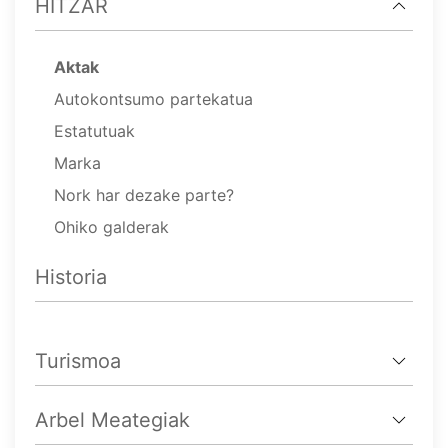
HITZAR
Aktak
Autokontsumo partekatua
Estatutuak
Marka
Nork har dezake parte?
Ohiko galderak
Historia
Turismoa
Arbel Meategiak